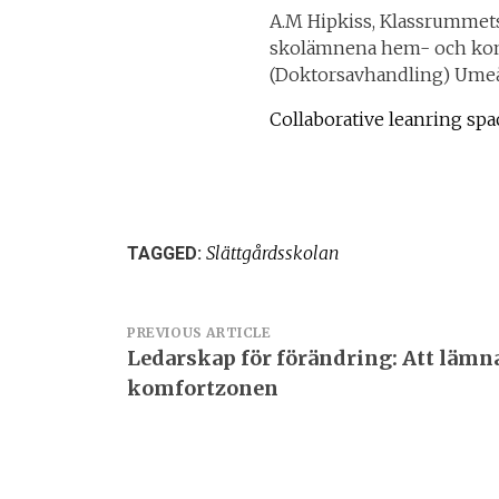
A.M Hipkiss, Klassrummets
skolämnena hem- och kon
(Doktorsavhandling) Umeå 
Collaborative leanring sp
Slättgårdsskolan
TAGGED:
Inläggsnavigering
PREVIOUS ARTICLE
Ledarskap för förändring: Att lämn
komfortzonen