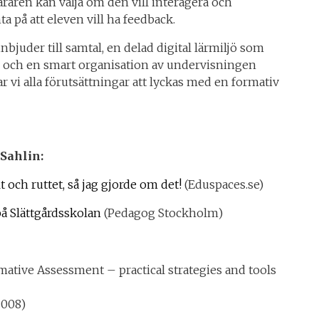
Läraren kan välja om den vill interagera och
ta på att eleven vill ha feedback.
juder till samtal, en delad digital lärmiljö som
d och en smart organisation av undervisningen
r vi alla förutsättningar att lyckas med en formativ
 Sahlin:
och ruttet, så jag gjorde om det!
(Eduspaces.se)
å Slättgårdsskolan
(Pedagog Stockholm)
ative Assessment – practical strategies and tools
2008)