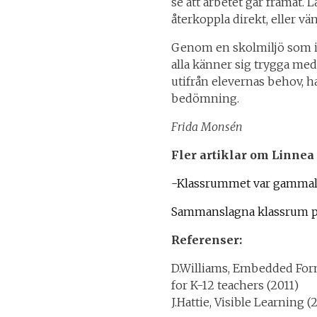
se att arbetet går framåt. 
återkoppla direkt, eller vän
Genom en skolmiljö som inb
alla känner sig trygga me
utifrån elevernas behov, ha
bedömning.
Frida Monsén
Fler artiklar om Linnea
-Klassrummet var gammalt 
Sammanslagna klassrum p
Referenser:
D.Williams, Embedded Form
for K-12 teachers (2011)
J.Hattie, Visible Learning (