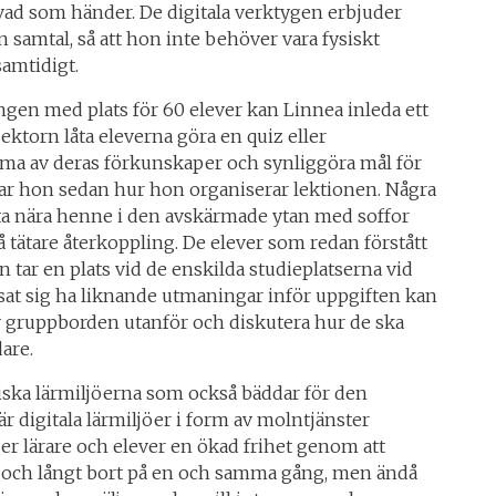
ad som händer. De digitala verktygen erbjuder
n samtal, så att hon inte behöver vara fysiskt
samtidigt.
ngen med plats för 60 elever kan Linnea inleda ett
ektorn låta eleverna göra en quiz eller
ma av deras förkunskaper och synliggöra mål för
sar hon sedan hur hon organiserar lektionen. Några
ta nära henne i den avskärmade ytan med soffor
å tätare återkoppling. De elever som redan förstått
 tar en plats vid de enskilda studieplatserna vid
sat sig ha liknande utmaningar inför uppgiften kan
av gruppborden utanför och diskutera hur de ska
dare.
siska lärmiljöerna som också bäddar för den
r digitala lärmiljöer i form av molntjänster
er lärare och elever en ökad frihet genom att
a och långt bort på en och samma gång, men ändå