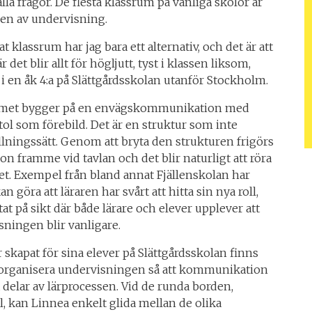
la frågor. De flesta klassrum på vanliga skolor är
pen av undervisning.
at klassrum har jag bara ett alternativ, och det är att
r det blir allt för högljutt, tyst i klassen liksom,
 i en åk 4:a på Slättgårdsskolan utanför Stockholm.
ummet bygger på en envägskommunikation med
ol som förebild. Det är en struktur som inte
llningssätt. Genom att bryta den strukturen frigörs
tion framme vid tavlan och det blir naturligt att röra
et. Exempel från bland annat Fjällenskolan har
kan göra att läraren har svårt att hitta sin nya roll,
at på sikt där både lärare och elever upplever att
sningen blir vanligare.
 skapat för sina elever på Slättgårdsskolan finns
tt organisera undervisningen så att kommunikation
lla delar av lärprocessen. Vid de runda borden,
, kan Linnea enkelt glida mellan de olika