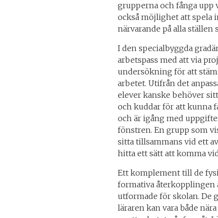
grupperna och fånga upp v
också möjlighet att spela i
närvarande på alla ställen 
I den specialbyggda gradä
arbetspass med att via proj
undersökning för att stäm
arbetet. Utifrån det anpas
elever kanske behöver sit
och kuddar för att kunna f
och är igång med uppgiften
fönstren. En grupp som vi
sitta tillsammans vid ett 
hitta ett sätt att komma vi
Ett komplement till de fy
formativa återkopplingen ä
utformade för skolan. De g
läraren kan vara både när