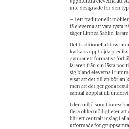
uppmuntra eleverna att stäl
inte designade för den ty
– I ett traditionellt möbler
få eleverna att vara tysta nä
säger Linnea Sahlin, lärare
Det traditionella klassr
kyrkans upphöjda predikst
gynnar ett formativt förhå
läraren från sin låsta posi
sig bland eleverna i rumm
visat att det till en början 
men att det ger goda result
samtal kopplat till undervi
I den miljö som Linnea har
flera olika möjligheter a
blir ett centralt inslag i a
utformade för gruppsamtal