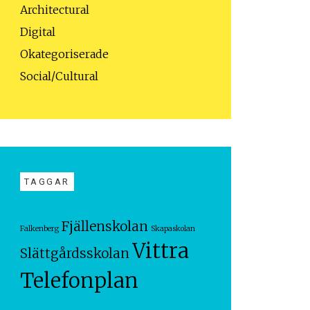
Architectural
Digital
Okategoriserade
Social/Cultural
TAGGAR
Fjällenskolan
Falkenberg
Skapaskolan
Vittra
Slättgårdsskolan
Telefonplan