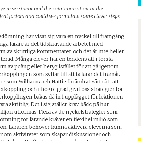
ive assessment and the communication in the
tical factors and could we formulate some clever steps
edömning har visat sig vara en nyckel till framgång
nga lärare är det tidskrävande arbetet med
rm av skriftliga kommentarer, och det är inte heller
esterad. Många elever har en tendens att i första
form av poäng eller betyg istället för att gå igenom
erkopplingen som syftar till att ta lärandet framåt.
re som Williams och Hattie förändrat vårt sätt att
återkoppling och i högre grad givit oss strategier för
erkopplingen bakas då in i upplägget för lektionen
ra skriftlig. Det i sig ställer krav både på hur
ljön utformas. Flera av de nyckelstrategier som
ömning för lärande kräver en flexibel miljö som
n. Läraren behöver kunna aktivera eleverna som
genom aktiviteter som skapar diskussioner och