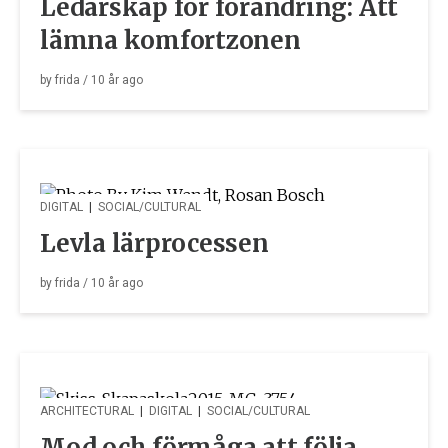
Ledarskap för förändring: Att
lämna komfortzonen
by
frida
/
10 år
ago
DIGITAL
|
SOCIAL/CULTURAL
Levla lärprocessen
by
frida
/
10 år
ago
ARCHITECTURAL
|
DIGITAL
|
SOCIAL/CULTURAL
Mod och förmåga att följa